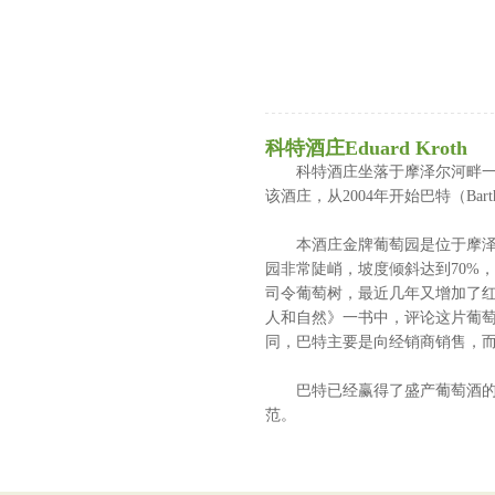
科特酒庄Eduard Kroth
科特酒庄坐落于摩泽尔河畔一派田园
该酒庄，从2004年开始巴特（Ba
本酒庄金牌葡萄园是位于摩泽尔产区主要子
园非常陡峭，坡度倾斜达到70%
司令葡萄树，最近几年又增加了红葡萄
人和自然》一书中，评论这片葡萄
同，巴特主要是向经销商销售，
巴特已经赢得了盛产葡萄酒的德
范。