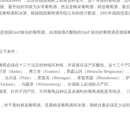
ädikatswein”，以后在德国酒标上都将这样显示。这个等级的葡萄酒，
级。最开始的等级为头等葡萄酒，然后是晚采葡萄酒，精选葡萄酒，最后
选葡萄酒和冰酒。根据德国葡萄酒学院公布的统计数据，2005年德国优质
国QmP级别的葡萄酒。由顶级酒庄酿制的QmP 级别的葡萄酒是德国
以下条件：
葡萄必须在十三个法定的种植区种植，并直接在该产区酿造。这十三个产
den），弗兰肯（Franken），黑森山区（Hessische Bergstrasse）
），法尔兹（Pfalz），莱茵高（Rheingau），莱茵黑森（Rheinhessen），
（Sachsen），乌藤堡（Württemberg）。在酒标上必须标示产区。
糖度。针对不同产区、不同葡萄品种以及采摘时的葡萄成熟度等情况，《
%，对于逐粒精选葡萄酒、贵腐精选葡萄酒和冰酒，酒精含量必须至少达