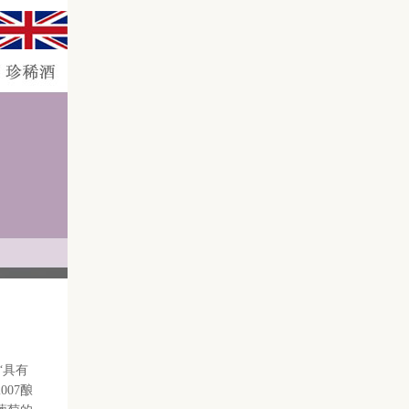
“具有
07酿