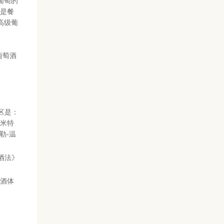
以葡萄的
是餐
高级葡
葡萄酒
区是：
，米特
萨勒-温
酒法》
到酒体