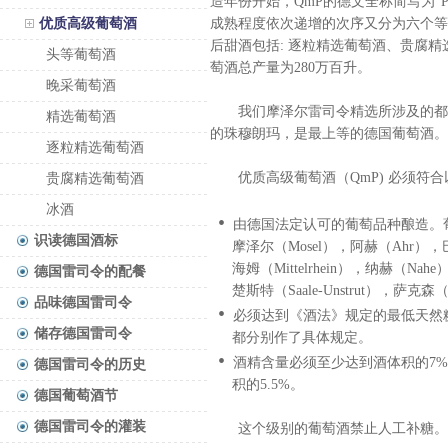
造年份开始，QmP的德文全称简写为“Pr
优质高级葡萄酒
成熟程度依次递增的次序又分为六个等
后甜酒包括: 逐粒精选葡萄酒、贵腐精
头等葡萄酒
萄酒总产量为280万百升。
晚采葡萄酒
我们摩泽尔雷司令精选所涉及的都是德
精选葡萄酒
的珠穆朗玛，是最上等的德国葡萄酒。
逐粒精选葡萄酒
优质高级葡萄酒（QmP) 必须符合
贵腐精选葡萄酒
冰酒
•
由德国法定认可的葡萄品种酿造。
识读德国酒标
摩泽尔（Mosel），阿赫（Ahr），巴登（Ba
海姆（Mittelrhein），纳赫（Nahe
德国雷司令的配餐
楚斯特（Saale-Unstrut），萨克森
品味德国雷司令
•
必须达到《酒法》规定的最低天然
储存德国雷司令
都分别作了具体规定。
•
酒精含量必须至少达到酒体积的7
德国雷司令的历史
积的5.5%。
德国葡萄酒节
德国雷司令的灌装
这个级别的葡萄酒禁止人工补糖。