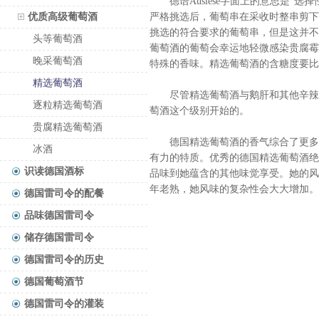
德语Auslese字面上的意思是“选
优质高级葡萄酒
严格挑选后，葡萄串在采收时整串剪下
挑选的符合要求的葡萄串，但是这并不
头等葡萄酒
葡萄酒的葡萄会幸运地轻微感染贵腐霉
晚采葡萄酒
特殊的香味。精选葡萄酒的含糖度要比
精选葡萄酒
尽管精选葡萄酒与鹅肝和其他辛辣的
逐粒精选葡萄酒
萄酒这个级别开始的。
贵腐精选葡萄酒
德国精选葡萄酒的香气综合了更多热
冰酒
有力的特质。优秀的德国精选葡萄酒绝
识读德国酒标
品味到她蕴含的其他味觉享受。她的风
年老熟，她风味的复杂性会大大增加。
德国雷司令的配餐
品味德国雷司令
储存德国雷司令
德国雷司令的历史
德国葡萄酒节
德国雷司令的灌装