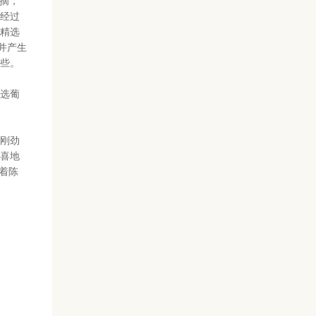
采摘，
经过
精选
并产生
些。
选葡
刚劲
喜地
着陈