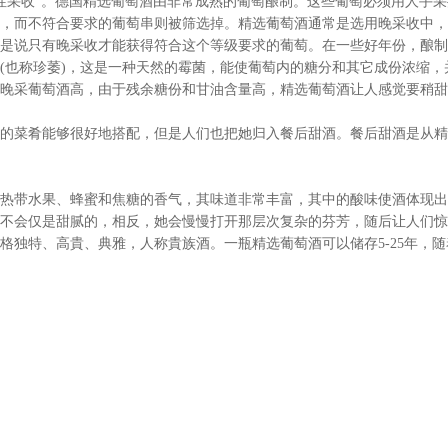
择性采收”。德国精选葡萄酒由非常成熟的葡萄酿制。这些葡萄必须用人手
，而不符合要求的葡萄串则被筛选掉。精选葡萄酒通常是选用晚采收中，
是说只有晚采收才能获得符合这个等级要求的葡萄。在一些好年份，酿制
(也称珍萎)，这是一种天然的霉菌，能使葡萄内的糖分和其它成份浓缩，
晚采葡萄酒高，由于残余糖份和甘油含量高，精选葡萄酒让人感觉要稍甜
菜肴能够很好地搭配，但是人们也把她归入餐后甜酒。餐后甜酒是从精
带水果、蜂蜜和焦糖的香气，其味道非常丰富，其中的酸味使酒体现出
不会仅是甜腻的，相反，她会慢慢打开那层次复杂的芬芳，随后让人们惊
格独特、高貴、典雅，人称貴族酒。一瓶精选葡萄酒可以储存5-25年，随